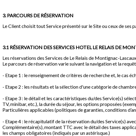
3. PARCOURS DE RÉSERVATION
Le Client choisit tout Service présenté sur le Site ou ceux de ses p
3.1 RÉSERVATION DES SERVICES HOTEL LE RELAIS DE M
Les réservations des Services de Le Relais de Montignac-Lascaux so
Le parcours de réservation varie suivant la navigation et la requê
- Etape 1 : le renseignement de critères de recherche et, le cas é
- Etape 2 : les résultats et la sélection d'une catégorie de chambr
- Etape 3 : le détail et les caractéristiques du/des Service(s) sél
TV, minibar, etc.), la durée du séjour, les options proposées (exem
Particulières applicables (politiques de garanties, conditions d’an
- Etape 4 : le récapitulatif de la réservation du/des Service(s) av
Complémentaire(s), montant TTC avec le détail des taxes applicable
les champs obligatoires (indiqués par un astérisque.)