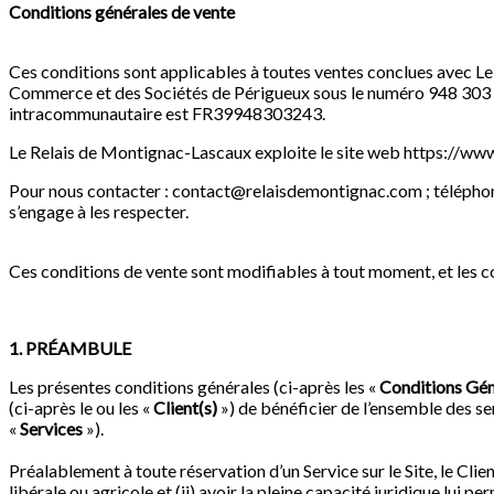
Conditions générales de vente
Ces conditions sont applicables à toutes ventes conclues avec
Le
Commerce et des Sociétés de Périgueux sous le numéro
948 303
intracommunautaire est
FR39948303243.
Le Relais de Montignac-Lascaux exploite le site web
https://ww
Pour nous contacter :
contact@relaisdemontignac.com
; télépho
s’engage à les respecter.
Ces conditions de vente sont modifiables à tout moment, et les con
1. PRÉAMBULE
Les présentes conditions générales (ci-après les «
Conditions Gén
(ci-après le ou les «
Client(s)
») de bénéficier de l’ensemble des se
«
Services
»).
Préalablement à toute réservation d’un Service sur le Site, le Client
libérale ou agricole et (ii) avoir la pleine capacité juridique lui