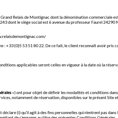
 Grand Relais de Montignac dont la dénomination commerciale est
 243
dont le siège social est 6 avenue du professeur Faurel 2429
w.relaisdemontignac.com/
ne : +33 (0)5 53 51 80 22. De ce fait, le client reconnaît avoir pri
ditions applicables seront celles en vigueur à la date où la réserv
érales
») ont pour objet de définir les modalités et conditions dan
rvices, notamment de réservation, disponibles sur le présent Site 
 déclare (i) qu’il agit à des fins personnelles qui n’entrent pas dans
 permettant de s’engager au titre des présentes Conditions Générales.