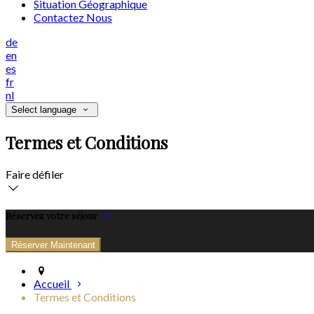
Situation Géographique
Contactez Nous
de
en
es
fr
nl
Select language
Termes et Conditions
Faire défiler
Réservez votre séjour
Accueil
Termes et Conditions