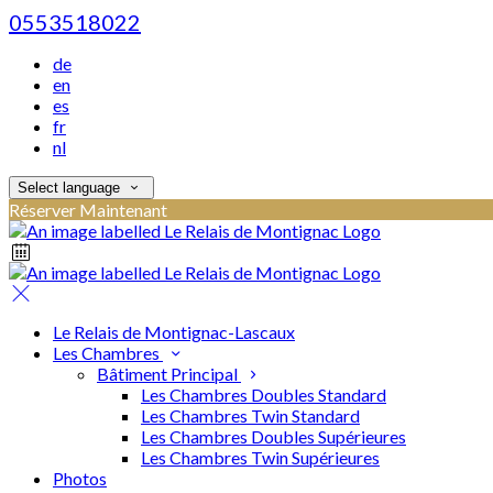
0553518022
de
en
es
fr
nl
Select language
Réserver Maintenant
Le Relais de Montignac-Lascaux
Les Chambres
Bâtiment Principal
Les Chambres Doubles Standard
Les Chambres Twin Standard
Les Chambres Doubles Supérieures
Les Chambres Twin Supérieures
Photos