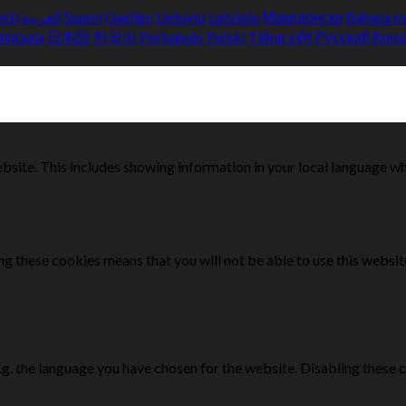
esti
العربية
Suomi
Gaeilge
Lietuvių
Latviešu
Македонски
Bahasa m
аїнська
日本語
한국어
Português
Polski
Tiếng việt
Русский
Rom
bsite. This includes showing information in your local language w
g these cookies means that you will not be able to use this websit
e.g. the language you have chosen for the website. Disabling the