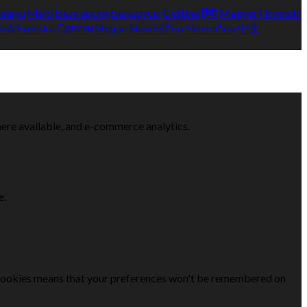
elayu
Malti
Български
Беларускі
Čeština
हिंदी
Magyar
Hrvatski
ână
Svenska
Српски
Shqipe
Slovenščina
Slovenčina
中文
here available, and e-commerce analytics.
e.
se cookies means that your preferences won't be remembered on