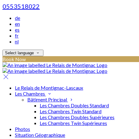
0553518022
de
en
es
fr
nl
Select language
Book Now
Le Relais de Montignac-Lascaux
Les Chambres
Bâtiment Principal
Les Chambres Doubles Standard
Les Chambres Twin Standard
Les Chambres Doubles Supérieures
Les Chambres Twin Supérieures
Photos
Situation Géographique