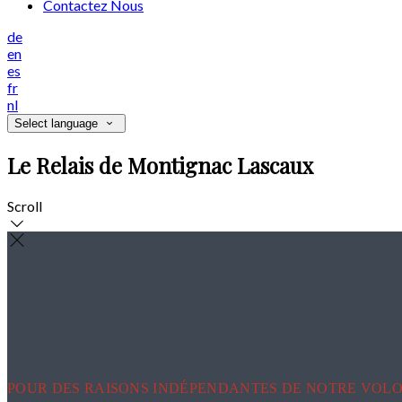
Contactez Nous
de
en
es
fr
nl
Select language
Le Relais de Montignac Lascaux
Scroll
POUR DES RAISONS INDÉPENDANTES DE NOTRE VOLO