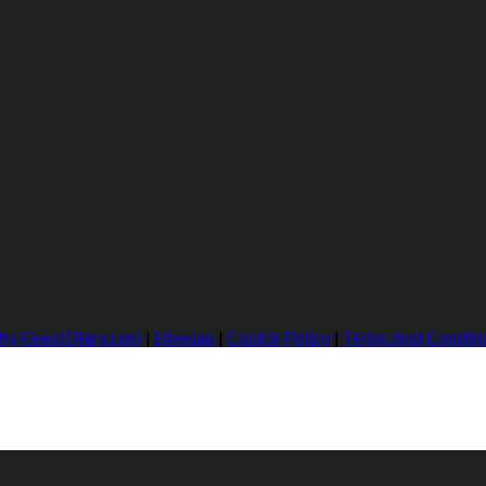
 by GuestDiary.com
|
Sitemap
|
Cookie Policy
|
Terms And Conditi