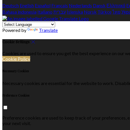
Deutsch
English
Español
Français
Nederlands
Dansk
Ελληνικά
E
Bahasa indonesia
Italiano
עברית
Íslenska
Norsk
Türkçe
ไทย
Укр
Powered by
Translate
Cookie Settings
Cookies are used to ensure you get the best experience on our we
Cookie Policy
Necessary Cookies
Necessary cookies are essential for the website to work. Disablin
Preference Cookies
Preference cookies are used to keep track of your preferences, 
your next visit.