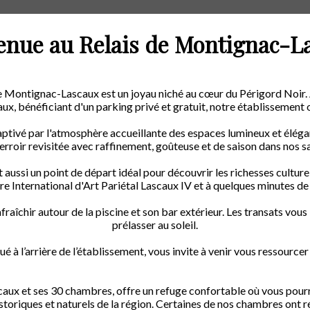
enue au Relais de Montignac-L
de Montignac-Lascaux est un joyau niché au cœur du Périgord Noir.
ux, bénéficiant d'un parking privé et gratuit, notre établissemen
aptivé par l'atmosphère accueillante des espaces lumineux et éléga
rroir revisitée avec raffinement, goûteuse et de saison dans nos sal
aussi un point de départ idéal pour découvrir les richesses culture
e International d'Art Pariétal Lascaux IV et à quelques minutes de
aîchir autour de la piscine et son bar extérieur. Les transats vous i
prélasser au soleil.
 à l’arrière de l’établissement, vous invite à venir vous ressource
caux et ses 30 chambres, offre un refuge confortable où vous pour
storiques et naturels de la région.
Certaines de nos chambres ont 