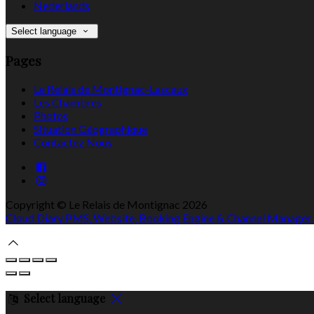
Nederlands
Select language
Pages
Le Relais de Montignac-Lascaux
Les Chambres
Photos
Situation Géographique
Contactez Nous
Copyright ©
Le Relais de Montignac 2026
Cloud Diary PMS, Website, Booking Engine & Channel Manager
Select language