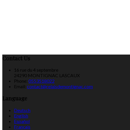
Contact Us
16 rue du 4 septembre
24290 MONTIGNAC LASCAUX
Phone:
0553518022
Email:
contact@relaisdemontignac.com
Language
Deutsch
English
Español
Français