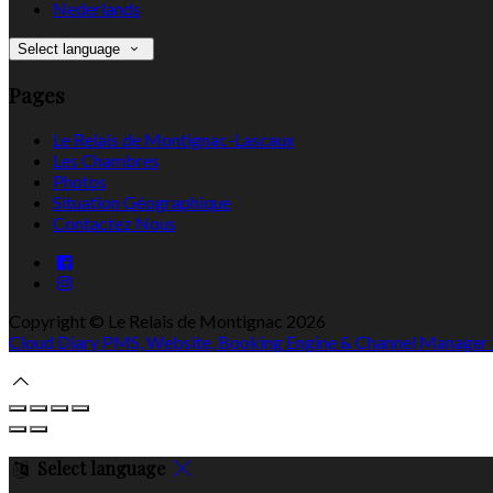
Nederlands
Select language
Pages
Le Relais de Montignac-Lascaux
Les Chambres
Photos
Situation Géographique
Contactez Nous
Copyright ©
Le Relais de Montignac 2026
Cloud Diary PMS, Website, Booking Engine & Channel Manager
Select language