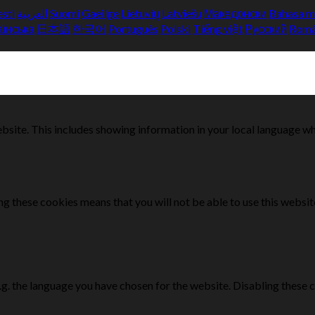
esti
العربية
Suomi
Gaeilge
Lietuvių
Latviešu
Македонски
Bahasa m
аїнська
日本語
한국어
Português
Polski
Tiếng việt
Русский
Rom
bsite. This includes showing information in your local language w
g these cookies means that you will not be able to use this websit
e.g. the language you have chosen for the website. Disabling the