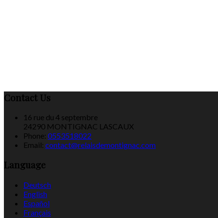
Contact Us
16 rue du 4 septembre
24290 MONTIGNAC LASCAUX
Phone:
0553518022
Email:
contact@relaisdemontignac.com
Language
Deutsch
English
Español
Français