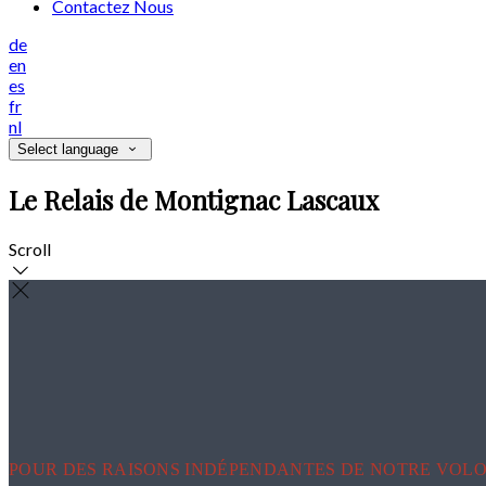
Contactez Nous
de
en
es
fr
nl
Select language
Le Relais de Montignac Lascaux
Scroll
POUR DES RAISONS INDÉPENDANTES DE NOTRE VOLO