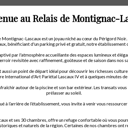
enue au Relais de Montignac-L
de Montignac-Lascaux est un joyau niché au cœur du Périgord Noir.
ux, bénéficiant d'un parking privé et gratuit, notre établissemen
aptivé par l'atmosphère accueillante des espaces lumineux et éléga
rroir revisitée avec raffinement, goûteuse et de saison dans nos sal
aussi un point de départ idéal pour découvrir les richesses culture
e International d'Art Pariétal Lascaux IV et à quelques minutes de
aîchir autour de la piscine et son bar extérieur. Les transats vous i
prélasser au soleil.
 à l’arrière de l’établissement, vous invite à venir vous ressource
caux et ses 30 chambres, offre un refuge confortable où vous pour
storiques et naturels de la région.
Certaines de nos chambres ont 