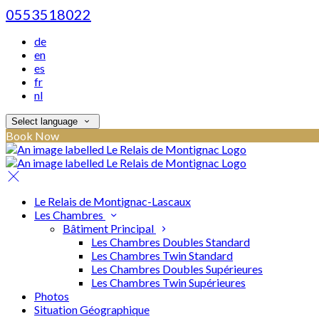
0553518022
de
en
es
fr
nl
Select language
Book Now
Le Relais de Montignac-Lascaux
Les Chambres
Bâtiment Principal
Les Chambres Doubles Standard
Les Chambres Twin Standard
Les Chambres Doubles Supérieures
Les Chambres Twin Supérieures
Photos
Situation Géographique