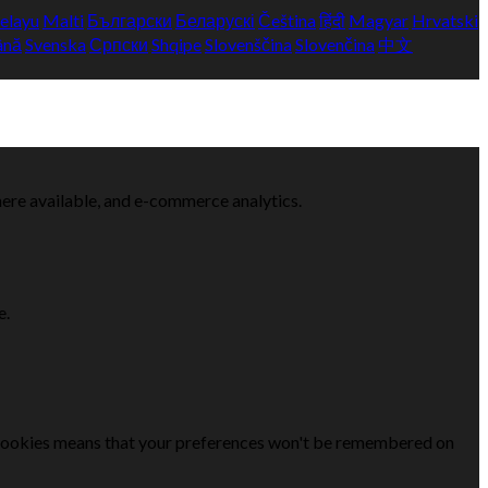
elayu
Malti
Български
Беларускі
Čeština
हिंदी
Magyar
Hrvatski
ână
Svenska
Српски
Shqipe
Slovenščina
Slovenčina
中文
here available, and e-commerce analytics.
e.
se cookies means that your preferences won't be remembered on