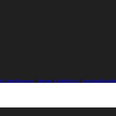
 by GuestDiary.com
|
Sitemap
|
Cookie Policy
|
Terms And Conditi