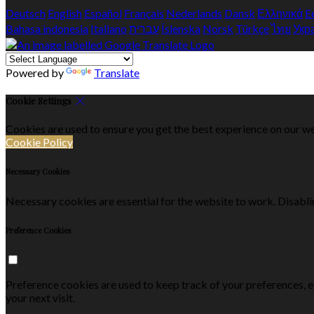
Deutsch
English
Español
Français
Nederlands
Dansk
Ελληνικά
E
Bahasa indonesia
Italiano
עברית
Íslenska
Norsk
Türkçe
ไทย
Укр
Powered by
Translate
Cookie Settings
Cookies are used to ensure you get the best experience on our we
Cookie Policy
Necessary Cookies
Necessary cookies are essential for the website to work. Disablin
Preference Cookies
Preference cookies are used to keep track of your preferences, 
your next visit.