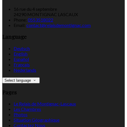
16 rue du 4 septembre
24290 MONTIGNAC LASCAUX
Phone:
0553518022
Email:
contact@relaisdemontignac.com
Language
Deutsch
English
Español
Français
Nederlands
Select language
Pages
Le Relais de Montignac-Lascaux
Les Chambres
Photos
Situation Géographique
Contactez Nous