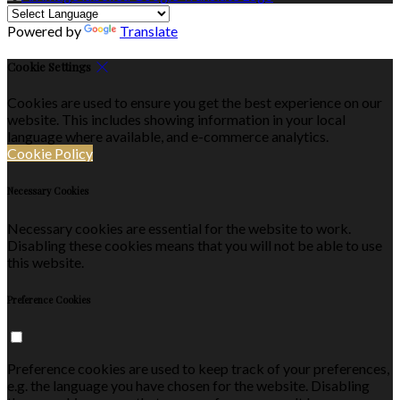
Powered by
Translate
Cookie Settings
Cookies are used to ensure you get the best experience on our
website. This includes showing information in your local
language where available, and e-commerce analytics.
Cookie Policy
Necessary Cookies
Necessary cookies are essential for the website to work.
Disabling these cookies means that you will not be able to use
this website.
Preference Cookies
Preference cookies are used to keep track of your preferences,
e.g. the language you have chosen for the website. Disabling