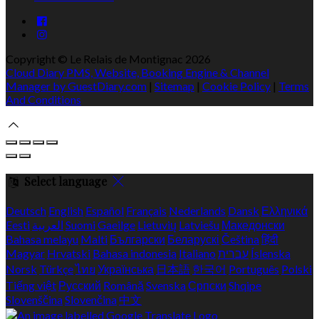
Copyright ©
Le Relais de Montignac 2026
Cloud Diary PMS, Website, Booking Engine & Channel
Manager by GuestDiary.com
|
Sitemap
|
Cookie Policy
|
Terms
And Conditions
Select language
Deutsch
English
Español
Français
Nederlands
Dansk
Ελληνικά
Eesti
العربية
Suomi
Gaeilge
Lietuvių
Latviešu
Македонски
Bahasa melayu
Malti
Български
Беларускі
Čeština
हिंदी
Magyar
Hrvatski
Bahasa indonesia
Italiano
עברית
Íslenska
Norsk
Türkçe
ไทย
Українська
日本語
한국어
Português
Polski
Tiếng việt
Русский
Română
Svenska
Српски
Shqipe
Slovenščina
Slovenčina
中文