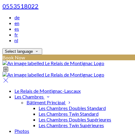
0553518022
de
en
es
fr
nl
Select language
Book Now
Le Relais de Montignac-Lascaux
Les Chambres
Bâtiment Principal
Les Chambres Doubles Standard
Les Chambres Twin Standard
Les Chambres Doubles Supérieures
Les Chambres Twin Supérieures
Photos