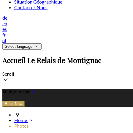
Situation Géographique
Contactez Nous
de
en
es
fr
nl
Select language
Accueil Le Relais de Montignac
Scroll
Book your stay
Home
Photos