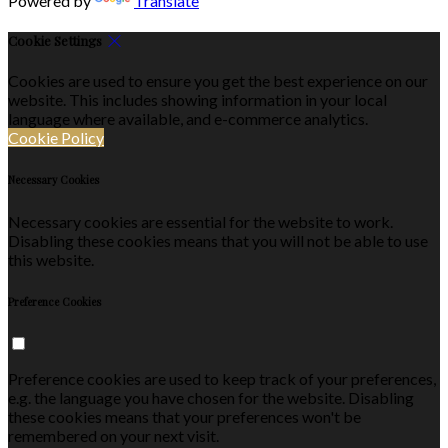
Powered by
Translate
Cookie Settings
Cookies are used to ensure you get the best experience on our
website. This includes showing information in your local
language where available, and e-commerce analytics.
Cookie Policy
Necessary Cookies
Necessary cookies are essential for the website to work.
Disabling these cookies means that you will not be able to use
this website.
Preference Cookies
Preference cookies are used to keep track of your preferences,
e.g. the language you have chosen for the website. Disabling
these cookies means that your preferences won't be
remembered on your next visit.