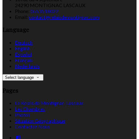
24290 MONTIGNAC LASCAUX
Phone:
0553518022
Email:
contact@relaisdemontignac.com
Language
Deutsch
English
Español
Français
Nederlands
Select language
Pages
Le Relais de Montignac-Lascaux
Les Chambres
Photos
Situation Géographique
Contactez Nous