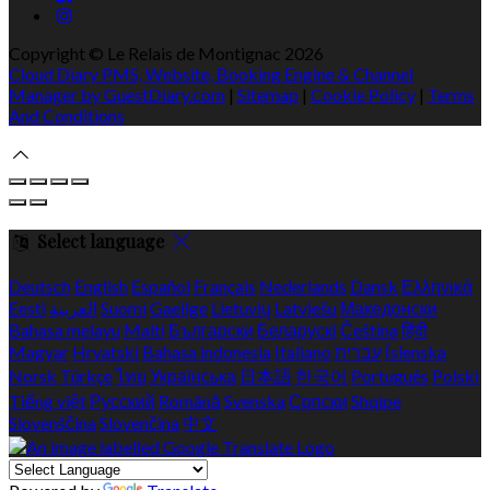
Copyright ©
Le Relais de Montignac 2026
Cloud Diary PMS, Website, Booking Engine & Channel
Manager by GuestDiary.com
|
Sitemap
|
Cookie Policy
|
Terms
And Conditions
Select language
Deutsch
English
Español
Français
Nederlands
Dansk
Ελληνικά
Eesti
العربية
Suomi
Gaeilge
Lietuvių
Latviešu
Македонски
Bahasa melayu
Malti
Български
Беларускі
Čeština
हिंदी
Magyar
Hrvatski
Bahasa indonesia
Italiano
עברית
Íslenska
Norsk
Türkçe
ไทย
Українська
日本語
한국어
Português
Polski
Tiếng việt
Русский
Română
Svenska
Српски
Shqipe
Slovenščina
Slovenčina
中文