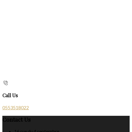
Call Us
0553518022
Contact Us
16 rue du 4 septembre