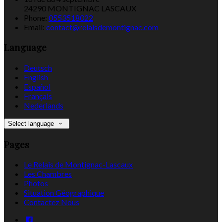
24290 MONTIGNAC LASCAUX
Phone:
0553518022
Email:
contact@relaisdemontignac.com
Language
Deutsch
English
Español
Français
Nederlands
Select language
Pages
Le Relais de Montignac-Lascaux
Les Chambres
Photos
Situation Géographique
Contactez Nous