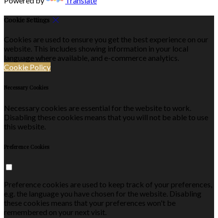
Powered by
Translate
Cookie Settings
Cookies are used to ensure you get the best experience on our
website. This includes showing information in your local
language where available, and e-commerce analytics.
Cookie Policy
Necessary Cookies
Necessary cookies are essential for the website to work.
Disabling these cookies means that you will not be able to use
this website.
Preference Cookies
Preference cookies are used to keep track of your preferences,
e.g. the language you have chosen for the website. Disabling
these cookies means that your preferences won't be
remembered on your next visit.