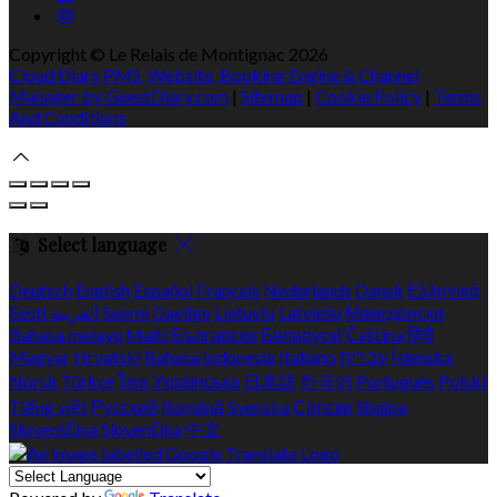
Copyright ©
Le Relais de Montignac 2026
Cloud Diary PMS, Website, Booking Engine & Channel
Manager by GuestDiary.com
|
Sitemap
|
Cookie Policy
|
Terms
And Conditions
Select language
Deutsch
English
Español
Français
Nederlands
Dansk
Ελληνικά
Eesti
العربية
Suomi
Gaeilge
Lietuvių
Latviešu
Македонски
Bahasa melayu
Malti
Български
Беларускі
Čeština
हिंदी
Magyar
Hrvatski
Bahasa indonesia
Italiano
עברית
Íslenska
Norsk
Türkçe
ไทย
Українська
日本語
한국어
Português
Polski
Tiếng việt
Русский
Română
Svenska
Српски
Shqipe
Slovenščina
Slovenčina
中文