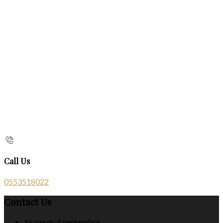
Call Us
0553518022
Contact Us
16 rue du 4 septembre