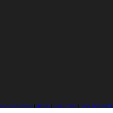
 by GuestDiary.com
|
Sitemap
|
Cookie Policy
|
Terms And Conditi