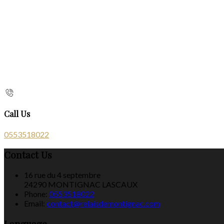
Call Us
0553518022
Contact Us
16 rue du 4 septembre
24290 MONTIGNAC LASCAUX
Phone:
0553518022
Email:
contact@relaisdemontignac.com
Language