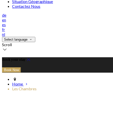
Situation Géographique
Contactez Nous
de
en
es
fr
nl
Select language
Scroll
Book your stay
Home
Les Chambres