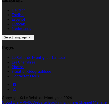
Deutsch
English
Español
Français
Nederlands
Select language
Pages
Le Relais de Montignac-Lascaux
Les Chambres
Photos
Situation Géographique
Contactez Nous
Copyright ©
Le Relais de Montignac 2026
Cloud Diary PMS, Website, Booking Engine & Channel Manager