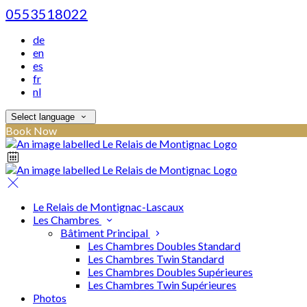
0553518022
de
en
es
fr
nl
Select language
Book Now
Le Relais de Montignac-Lascaux
Les Chambres
Bâtiment Principal
Les Chambres Doubles Standard
Les Chambres Twin Standard
Les Chambres Doubles Supérieures
Les Chambres Twin Supérieures
Photos