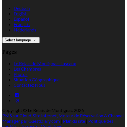
Deutsch
English
Español
Français
Nederlands
Select language
Pages
Le Relais de Montignac-Lascaux
Les Chambres
Photos
Situation Géographique
Contactez Nous
Copyright ©
Le Relais de Montignac 2026
PMS sur Cloud, Site Internet, Moteur de Réservation & Channel
Manager par GuestDiary.com
|
Plan du site
|
Politique des
cookies
|
Termes et Conditions