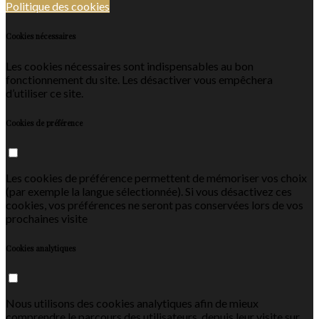
Politique des cookies
Cookies nécessaires
Les cookies nécessaires sont indispensables au bon
fonctionnement du site. Les désactiver vous empêchera
d’utiliser ce site.
Cookies de préférence
Les cookies de préférence permettent de mémoriser vos choix
(par exemple la langue sélectionnée). Si vous désactivez ces
cookies, vos préférences ne seront pas conservées lors de vos
prochaines visite
Cookies analytiques
Nous utilisons des cookies analytiques afin de mieux
comprendre le parcours des utilisateurs, depuis leur visite sur