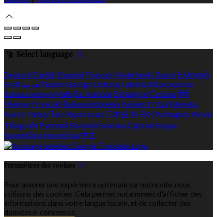
Select language
Deutsch
English
Español
Français
Nederlands
Dansk
Ελληνικά
Eesti
العربية
Suomi
Gaeilge
Lietuvių
Latviešu
Македонски
Bahasa melayu
Malti
Български
Беларускі
Čeština
हिंदी
Magyar
Hrvatski
Bahasa indonesia
Italiano
עברית
Íslenska
Norsk
Türkçe
ไทย
Українська
日本語
한국어
Português
Polski
Tiếng việt
Русский
Română
Svenska
Српски
Shqipe
Slovenščina
Slovenčina
中文
Paramètres des cookies
Pour assurer une expérience optimale sur notre site, nous
utilisons des cookies. Cela permet notamment d'afficher des
informations dans votre langue locale, et de collecter des
données e-commerce.