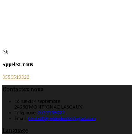
Appelez-nous
0553518022
Contactez nous
16 rue du 4 septembre
24290 MONTIGNAC LASCAUX
Téléphone
:
0553518022
Email:
contact@relaisdemontignac.com
Language