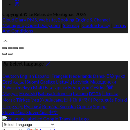
Copyright ©
Le Relais de Montignac 2026
Cloud Diary PMS, Website, Booking Engine & Channel
Manager by GuestDiary.com
|
Sitemap
|
Cookie Policy
|
Terms
And Conditions
Select language
Deutsch
English
Español
Français
Nederlands
Dansk
Ελληνικά
Eesti
العربية
Suomi
Gaeilge
Lietuvių
Latviešu
Македонски
Bahasa melayu
Malti
Български
Беларускі
Čeština
हिंदी
Magyar
Hrvatski
Bahasa indonesia
Italiano
עברית
Íslenska
Norsk
Türkçe
ไทย
Українська
日本語
한국어
Português
Polski
Tiếng việt
Русский
Română
Svenska
Српски
Shqipe
Slovenščina
Slovenčina
中文