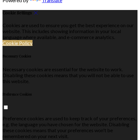
Powered by
Translate
Cookie Settings
Cookies are used to ensure you get the best experience on our
website. This includes showing information in your local
language where available, and e-commerce analytics.
Cookie Policy
Necessary Cookies
Necessary cookies are essential for the website to work.
Disabling these cookies means that you will not be able to use
this website.
Preference Cookies
Preference cookies are used to keep track of your preferences,
e.g. the language you have chosen for the website. Disabling
these cookies means that your preferences won't be
remembered on your next visit.