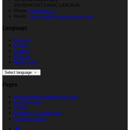
24290 MONTIGNAC LASCAUX
Phone:
0553518022
Email:
contact@relaisdemontignac.com
Language
Deutsch
English
Español
Français
Nederlands
Select language
Pages
Le Relais de Montignac-Lascaux
Les Chambres
Photos
Situation Géographique
Contactez Nous