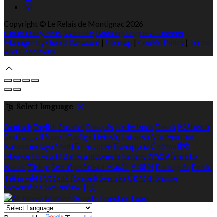
Copyright ©
Le Relais de Montignac 2026
Cloud Diary PMS, Website, Booking Engine & Channel
Manager by GuestDiary.com
|
Sitemap
|
Cookie Policy
|
Terms
And Conditions
Select language
Deutsch
English
Español
Français
Nederlands
Dansk
Ελληνικά
Eesti
العربية
Suomi
Gaeilge
Lietuvių
Latviešu
Македонски
Bahasa melayu
Malti
Български
Беларускі
Čeština
हिंदी
Magyar
Hrvatski
Bahasa indonesia
Italiano
עברית
Íslenska
Norsk
Türkçe
ไทย
Українська
日本語
한국어
Português
Polski
Tiếng việt
Русский
Română
Svenska
Српски
Shqipe
Slovenščina
Slovenčina
中文