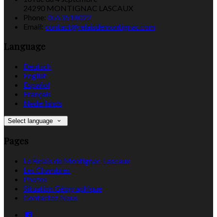
24290 MONTIGNAC LASCAUX
Phone:
0553518022
Email:
contact@relaisdemontignac.com
Language
Deutsch
English
Español
Français
Nederlands
Select language
Pages
Le Relais de Montignac-Lascaux
Les Chambres
Photos
Situation Géographique
Contactez Nous