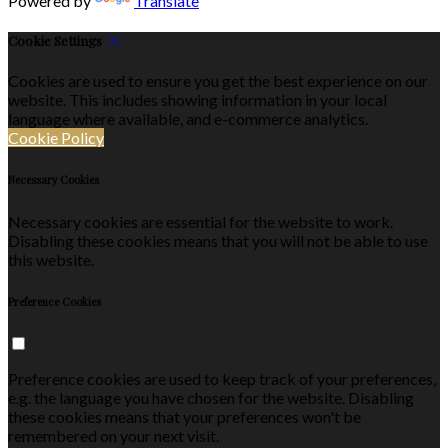
Powered by
Translate
Cookie Settings
Cookies are used to ensure you get the best experience on our
website. This includes showing information in your local
language where available, and e-commerce analytics.
Cookie Policy
Necessary Cookies
Necessary cookies are essential for the website to work.
Disabling these cookies means that you will not be able to use
this website.
Preference Cookies
Preference cookies are used to keep track of your preferences,
e.g. the language you have chosen for the website. Disabling
these cookies means that your preferences won't be
remembered on your next visit.