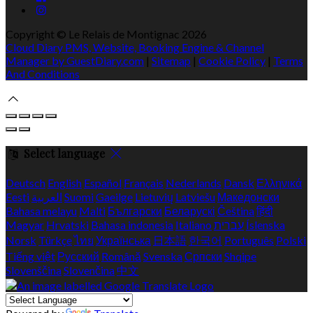
Copyright ©
Le Relais de Montignac 2026
Cloud Diary PMS, Website, Booking Engine & Channel
Manager by GuestDiary.com
|
Sitemap
|
Cookie Policy
|
Terms
And Conditions
Select language
Deutsch
English
Español
Français
Nederlands
Dansk
Ελληνικά
Eesti
العربية
Suomi
Gaeilge
Lietuvių
Latviešu
Македонски
Bahasa melayu
Malti
Български
Беларускі
Čeština
हिंदी
Magyar
Hrvatski
Bahasa indonesia
Italiano
עברית
Íslenska
Norsk
Türkçe
ไทย
Українська
日本語
한국어
Português
Polski
Tiếng việt
Русский
Română
Svenska
Српски
Shqipe
Slovenščina
Slovenčina
中文