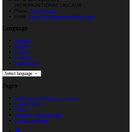
24290 MONTIGNAC LASCAUX
Phone:
0553518022
Email:
contact@relaisdemontignac.com
Language
Deutsch
English
Español
Français
Nederlands
Select language
Pages
Le Relais de Montignac-Lascaux
Les Chambres
Photos
Situation Géographique
Contactez Nous