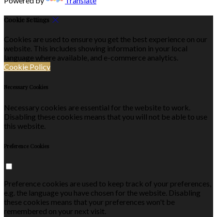
Powered by
Translate
Cookie Settings
Cookies are used to ensure you get the best experience on our
website. This includes showing information in your local
language where available, and e-commerce analytics.
Cookie Policy
Necessary Cookies
Necessary cookies are essential for the website to work.
Disabling these cookies means that you will not be able to use
this website.
Preference Cookies
Preference cookies are used to keep track of your preferences,
e.g. the language you have chosen for the website. Disabling
these cookies means that your preferences won't be
remembered on your next visit.